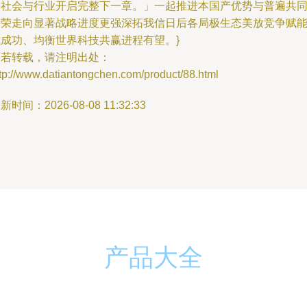
层社会与行业开启完整下一章。」一起推进本国产优势与普遍共
繁荣走向显著战略进度更强深拓我信日后各局极生态美放竞争赋
成成功、均衡世界科技共赢进程有望。}
如若转载，请注明出处：
tp://www.datiantongchen.com/product/88.html
新时间：2026-08-08 11:32:33
产品大全