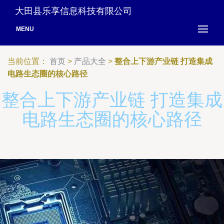
大田县乐享信息科技有限公司
MENU
当前位置：
首页
>
产品大全
>
整合上下游产业链 打造集成
电路生态圈的核心路径
整合上下游产业链 打造集成
电路生态圈的核心路径