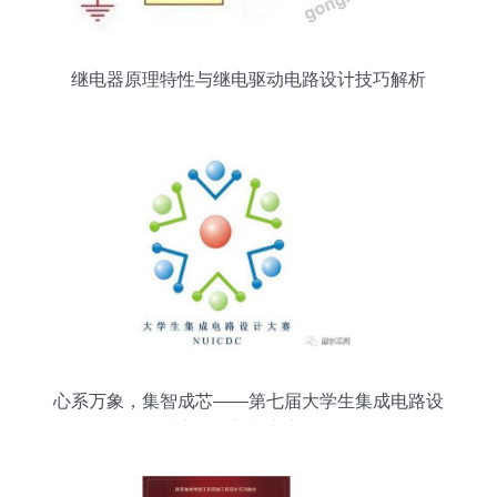
继电器原理特性与继电驱动电路设计技巧解析
心系万象，集智成芯——第七届大学生集成电路设
计应用创新大赛启示录