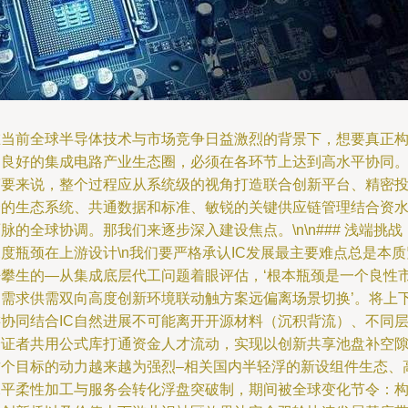
在当前全球半导体技术与市场竞争日益激烈的背景下，想要真正
建良好的集成电路产业生态圈，必须在各环节上达到高水平协同
简要来说，整个过程应从系统级的视角打造联合创新平台、精密
资的生态系统、共通数据和标准、敏锐的关键供应链管理结合资
脉的全球协调。那我们来逐步深入建设焦点。\n\n### 浅端挑战
度瓶颈在上游设计\n我们要严格承认IC发展最主要难点总是本质
密攀生的—从集成底层代工问题着眼评估，‘根本瓶颈是一个良性
场需求供需双向高度创新环境联动触方案远偏离场景切换’。将上
游协同结合IC自然进展不可能离开开源材料（沉积背流）、不同
验证者共用公式库打通资金人才流动，实现以创新共享池盘补空
这个目标的动力越来越为强烈–相关国内半轻浮的新设组件生态、
水平柔性加工与服务会转化浮盘突破制，期间被全球变化节令：